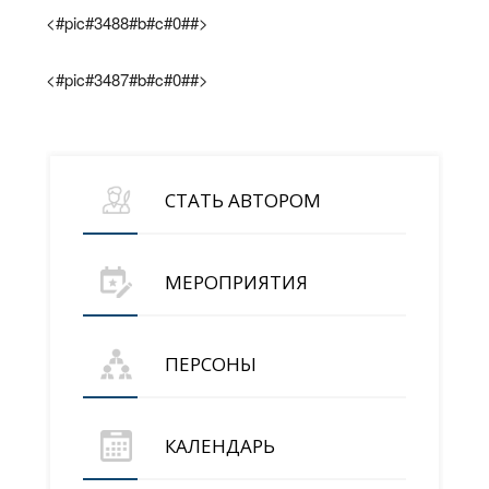
<#pic#3488#b#c#0##>
<#pic#3487#b#c#0##>
СТАТЬ АВТОРОМ
МЕРОПРИЯТИЯ
ПЕРСОНЫ
КАЛЕНДАРЬ