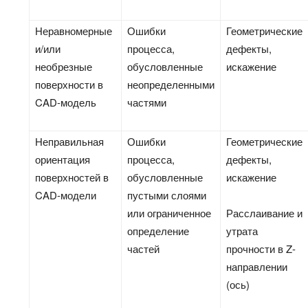
Неравномерные
Ошибки
Геометрические
и/или
процесса,
дефекты,
необрезные
обусловленные
искажение
поверхности в
неопределенными
CAD-модель
частями
Неправильная
Ошибки
Геометрические
ориентация
процесса,
дефекты,
поверхностей в
обусловленные
искажение
CAD-модели
пустыми слоями
или ограниченное
Расслаивание и
определение
утрата
частей
прочности в Z-
направлении
(ось)