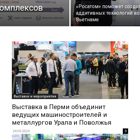
комплексов
«Росатом» поможет создат
аддитивных технологий во
Вьетнаме
Выставки и мероприятия
Выставка в Перми объединит
ведущих машиностроителей и
металлургов Урала и Поволжья
24.06.2026
0