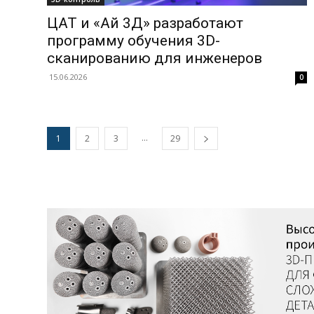
ЦАТ и «Ай 3Д» разработают
программу обучения 3D-
сканированию для инженеров
15.06.2026
0
...
1
2
3
29