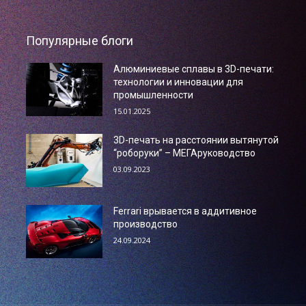
Популярные блоги
Алюминиевые сплавы в 3D-печати:
технологии и инновации для
промышленности
15.01.2025
3D-печать на расстоянии вытянутой
“роборуки” – МЕГАруководство
03.09.2023
Ferrari врывается в аддитивное
производство
24.09.2024