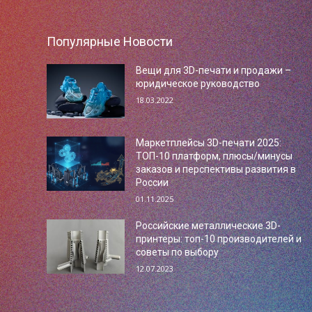
Популярные Новости
Вещи для 3D-печати и продажи –
юридическое руководство
18.03.2022
Маркетплейсы 3D-печати 2025:
ТОП-10 платформ, плюсы/минусы
заказов и перспективы развития в
России
01.11.2025
Российские металлические 3D-
принтеры: топ-10 производителей и
советы по выбору
12.07.2023