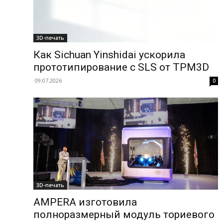
3D-печать
Как Sichuan Yinshidai ускорила
прототипирование с SLS от TPM3D
09.07.2026
0
3D-печать
AMPERA изготовила
полноразмерный модуль ториевого