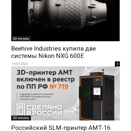
3D-печать
Beehive Industries купила две
системы Nikon NXG 600E
14.07.2026
0
3D-печать
Российский SLM-принтер AMT-16