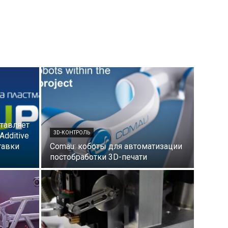
ставляет
3D-КОНТРОЛЬ
dditive
тавки
Comau: коботы для автоматизации
постобработки 3D-печати