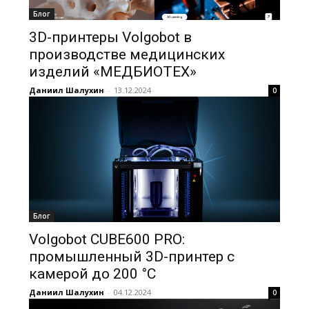
Блог
3D-принтеры Volgobot в
производстве медицинских
изделий «МЕДБИОТЕХ»
Даниил Шалухин
-
13.12.2024
0
Блог
Volgobot CUBE600 PRO:
промышленный 3D-принтер с
камерой до 200 °C
Даниил Шалухин
-
04.12.2024
0