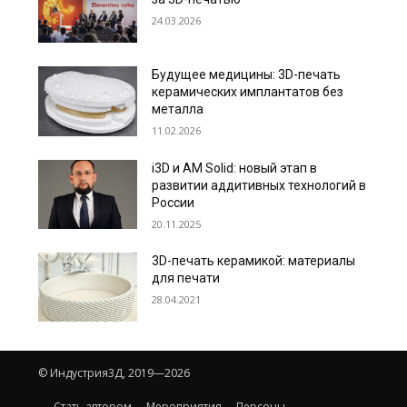
24.03.2026
Будущее медицины: 3D-печать
керамических имплантатов без
металла
11.02.2026
i3D и AM Solid: новый этап в
развитии аддитивных технологий в
России
20.11.2025
3D-печать керамикой: материалы
для печати
28.04.2021
© Индустрия3Д, 2019—2026
Стать автором
Мероприятия
Персоны