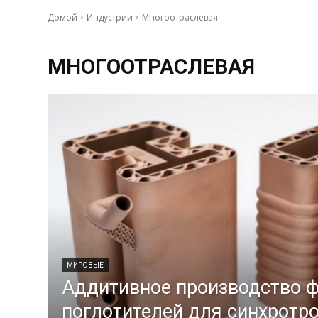
Домой
Индустрии
Многоотраслевая
МНОГООТРАСЛЕВАЯ
МИРОВЫЕ
Аддитивное производство 
поглотителей для синхротро