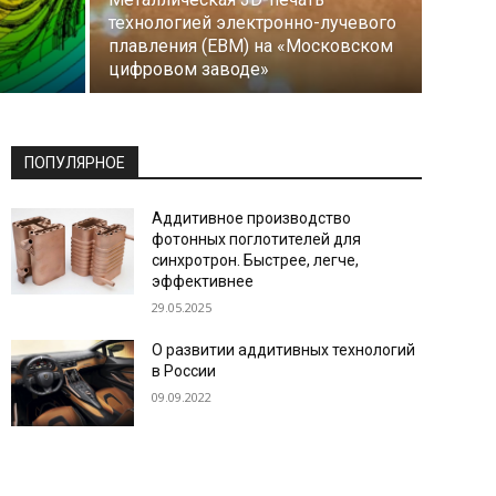
технологией электронно-лучевого
плавления (EBM) на «Московском
цифровом заводе»
ПОПУЛЯРНОЕ
Аддитивное производство
фотонных поглотителей для
синхротрон. Быстрее, легче,
эффективнее
29.05.2025
О развитии аддитивных технологий
в России
09.09.2022