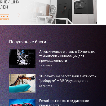
Популярные блоги
Алюминиевые сплавы в 3D-печати:
технологии и инновации для
промышленности
15.01.2025
3D-печать на расстоянии вытянутой
“роборуки” – МЕГАруководство
03.09.2023
Ferrari врывается в аддитивное
производство