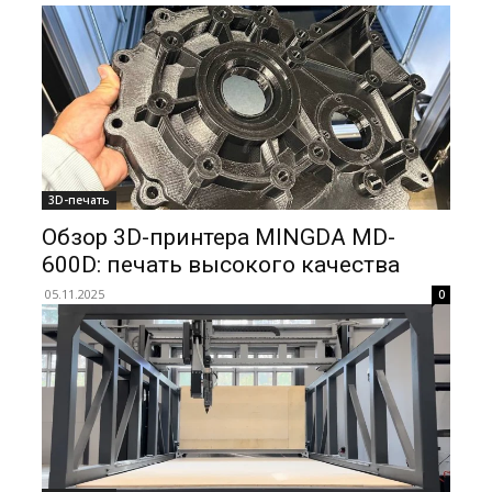
3D-печать
Обзор 3D-принтера MINGDA MD-
600D: печать высокого качества
05.11.2025
0