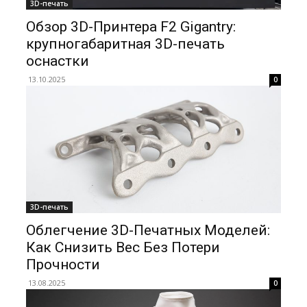
3D-печать
Обзор 3D-Принтера F2 Gigantry:
крупногабаритная 3D-печать
оснастки
13.10.2025
0
3D-печать
Облегчение 3D-Печатных Моделей:
Как Снизить Вес Без Потери
Прочности
13.08.2025
0