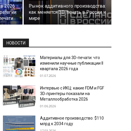
в 2026
Рынок аддитивного производства:
ратегии
как меняется 3D-печать в России и
печати
мире
НОВОСТИ
Материалы для 3D-печати: что
изменили научные публикации II
квартала 2026 года
01.07.2026
Интервью с ИКЦ: какие FDM и FGF
3D‑принтеры показали на
Металлообработка 2026
01.06.2026
Аддитивное производство: $110
млрд к 2034 году
17.03.2026