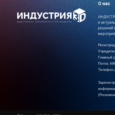
О нас
ИНДУСТРИ
и актуал
решений 
мероприя
Регистра
Учредите
Главный р
Почта:
in
Телефон р
Зарегистр
информац
(Роскомна