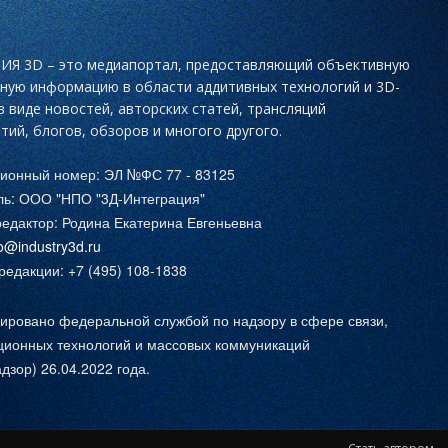
Я 3D – это медиапортал, предоставляющий объективную
ьную информацию в области аддитивных технологий и 3D-
в виде новостей, авторских статей, трансляций
тий, блогов, обзоров и многого другого.
ционный номер: ЭЛ №ФС 77 - 83125
ль: ООО "НПО "3Д-Интеграция"
едактор: Родина Екатерина Евгеньевна
fo@industry3d.ru
едакции: +7 (495) 108-1838
ировано федеральной службой по надзору в сфере связи,
ионных технологий и массовых коммуникаций
дзор) 26.04.2022 года.