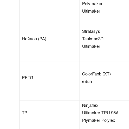
Polymaker
Ultimaker
Stratasys
Нейлон (PA)
Taulman3D
Ultimaker
ColorFabb (XT)
PETG
eSun
Ninjaflex
TPU
Ultimaker TPU 95A
Plymaker Polylex