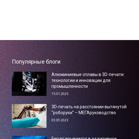
Популярные блоги
Алюминиевые сплавы в 3D-печати:
технологии и инновации для
промышленности
15.01.2025
3D-печать на расстоянии вытянутой
“роборуки” – МЕГАруководство
03.09.2023
Ferrari врывается в аддитивное