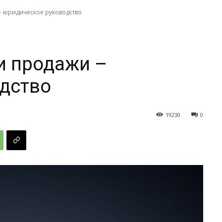
- юридическое руководство
и продажи –
дство
19230
0