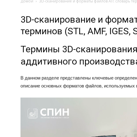
Домой
3D-сканирование и форматы файлов АП: словарь терми
3D-сканирование и форма
терминов (STL, AMF, IGES, 
Термины 3D-сканирования
аддитивного производства
В данном разделе представлены ключевые определе
описание основных форматов файлов, используемых 
Видеоплеер