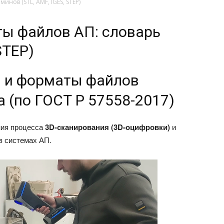
нов (STL, AMF, IGES, STEP)
ты файлов АП: словарь
STEP)
 и форматы файлов
 (по ГОСТ Р 57558-2017)
ния процесса
3D-сканирования (3D-оцифровки)
и
в системах АП.