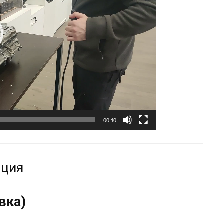
00:40
ация
вка)