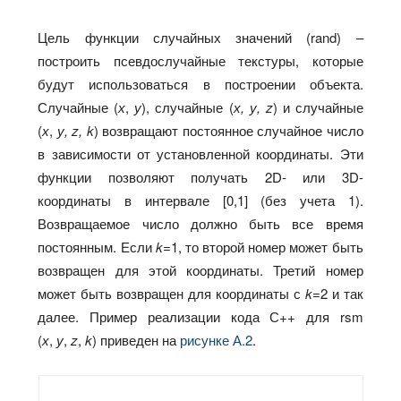
Цель функции случайных значений (rand) –
построить псевдослучайные текстуры, которые
будут использоваться в построении объекта.
Случайные (
х
,
у
), случайные (
х, у, z
) и случайные
(
х
,
у, z, k
) возвращают постоянное случайное число
в зависимости от установленной координаты. Эти
функции позволяют получать 2D- или 3D-
координаты в интервале [0,1] (без учета 1).
Возвращаемое число должно быть все время
постоянным. Если
k=
1, то второй номер может быть
возвращен для этой координаты. Третий номер
может быть возвращен для координаты с
k=
2 и так
далее. Пример реализации кода С++ для rsm
(
х
,
у
,
z
,
k
) приведен на
рисунке А.2
.