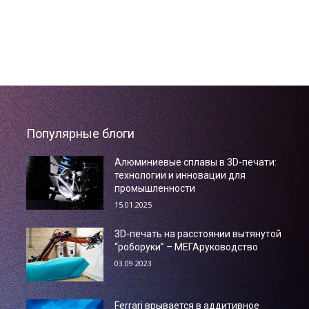
Популярные блоги
Алюминиевые сплавы в 3D-печати:
технологии и инновации для
промышленности
15.01.2025
3D-печать на расстоянии вытянутой
“роборуки” – МЕГАруководство
03.09.2023
Ferrari врывается в аддитивное