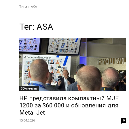
Теги
ASA
Тег:
ASA
3D-печать
HP представила компактный MJF
1200 за $60 000 и обновления для
Metal Jet
15.04.2026
0