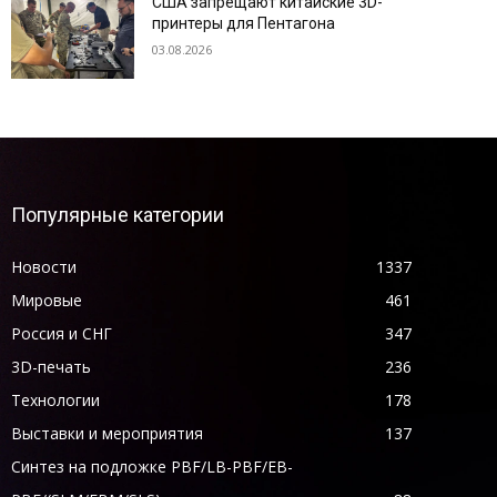
США запрещают китайские 3D-
принтеры для Пентагона
03.08.2026
Популярные категории
Новости
1337
Мировые
461
Россия и СНГ
347
3D-печать
236
Технологии
178
Выставки и мероприятия
137
Синтез на подложке PBF/LB-PBF/EB-