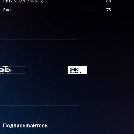
PBF/(SLM/EBM/SLS)
88
Блог
75
Подписывайтесь