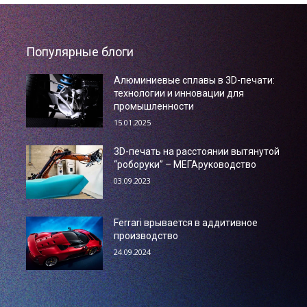
Популярные блоги
Алюминиевые сплавы в 3D-печати:
технологии и инновации для
промышленности
15.01.2025
3D-печать на расстоянии вытянутой
“роборуки” – МЕГАруководство
03.09.2023
Ferrari врывается в аддитивное
производство
24.09.2024