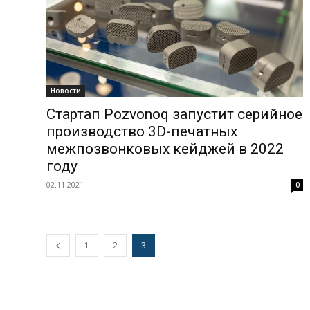
Новости
Стартап Pozvonoq запустит серийное
производство 3D-печатных
межпозвонковых кейджей в 2022
году
02.11.2021
0
1
2
3