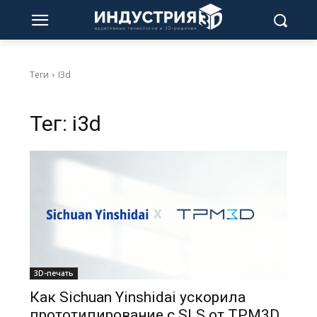
Теги
I3d
Тег:
i3d
3D-печать
Как Sichuan Yinshidai ускорила
прототипирование с SLS от TPM3D