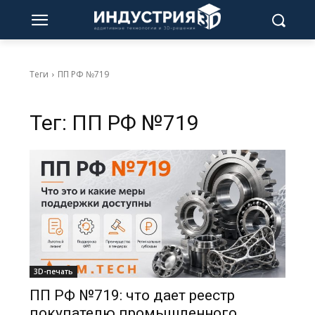
Теги
ПП РФ №719
Тег:
ПП РФ №719
3D-печать
ПП РФ №719: что дает реестр
покупателю промышленного