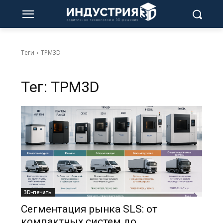
Теги
TPM3D
Тег:
TPM3D
3D-печать
Сегментация рынка SLS: от
компактных систем до