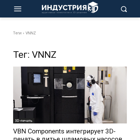
Теги
VNNZ
Тег:
VNNZ
3D-печать
VBN Components интегрирует 3D-
печать в литье шламовых насосов