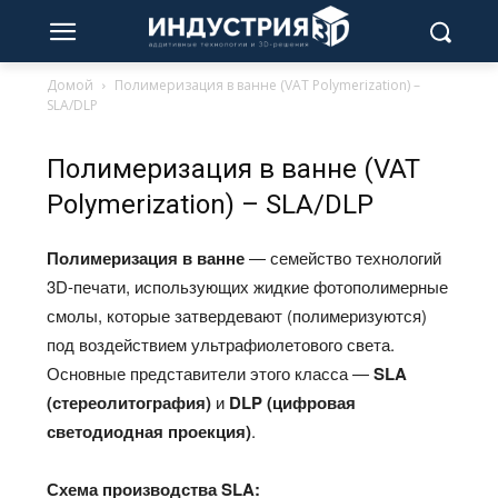
Домой
Полимеризация в ванне (VAT Polymerization) –
SLA/DLP
Полимеризация в ванне (VAT
Polymerization) – SLA/DLP
Полимеризация в ванне
— семейство технологий
3D-печати, использующих жидкие фотополимерные
смолы, которые затвердевают (полимеризуются)
под воздействием ультрафиолетового света.
Основные представители этого класса —
SLA
(стереолитография)
и
DLP (цифровая
светодиодная проекция)
.​
Схема производства SLA: