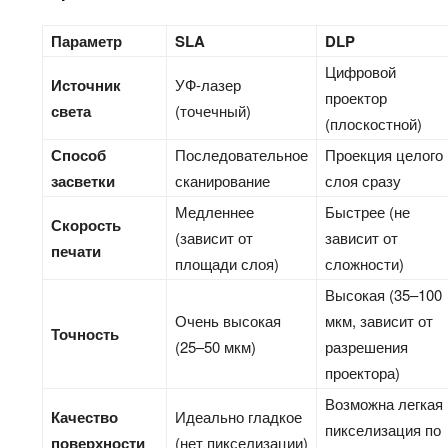
Параметр
SLA
DLP
Цифровой
Источник
УФ-лазер
проектор
света
(точечный)
(плоскостной)
Способ
Последовательное
Проекция целого
засветки
сканирование
слоя сразу
Медленнее
Быстрее (не
Скорость
(зависит от
зависит от
печати
площади слоя)
сложности)
Высокая (35–100
Очень высокая
мкм, зависит от
Точность
(25–50 мкм)
разрешения
проектора)
Возможна легкая
Качество
Идеально гладкое
пикселизация по
поверхности
(нет пикселизации)