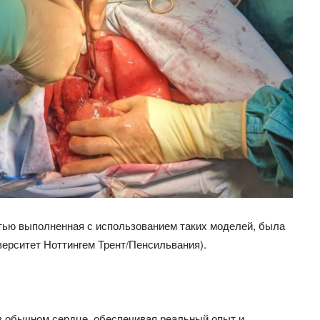
тью выполненная с использованием таких моделей, была
верситет Ноттингем Трент/Пенсильвания).
 в обычном сердце, обеспечивая реальный опыт и