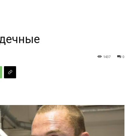
рдечные
1437
0