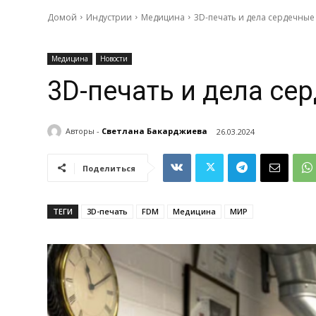
Домой
Индустрии
Медицина
3D-печать и дела сердечные
Медицина
Новости
3D-печать и дела се
Авторы -
Светлана Бакарджиева
26.03.2024
Поделиться
ТЕГИ
3D-печать
FDM
Медицина
МИР