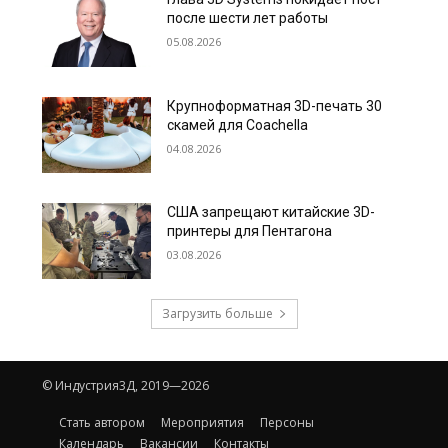
после шести лет работы
05.08.2026
Крупноформатная 3D-печать 30
скамей для Coachella
04.08.2026
США запрещают китайские 3D-
принтеры для Пентагона
03.08.2026
Загрузить больше
© Индустрия3Д, 2019—2026
Стать автором
Мероприятия
Персоны
Календарь
Вакансии
Контакты