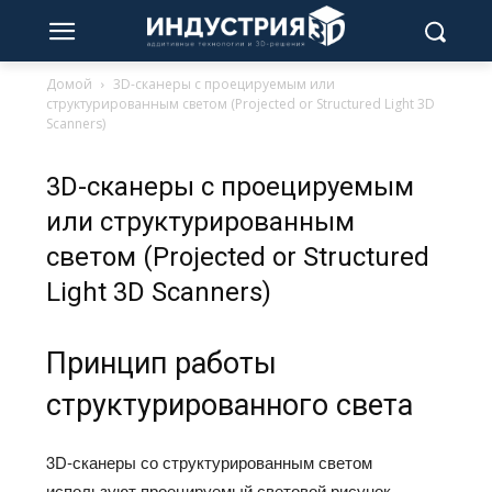
Домой
3D-сканеры с проецируемым или
структурированным светом (Projected or Structured Light 3D
Scanners)
3D-сканеры с проецируемым
или структурированным
светом (Projected or Structured
Light 3D Scanners)
Принцип работы
структурированного света
3D‑сканеры со структурированным светом
используют проецируемый световой рисунок —