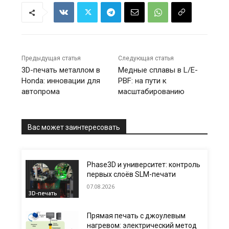
Предыдущая статья
Следующая статья
3D-печать металлом в
Медные сплавы в L/E-
Honda: инновации для
PBF: на пути к
автопрома
масштабированию
Вас может заинтересовать
Phase3D и университет: контроль
первых слоёв SLM-печати
07.08.2026
3D-печать
Прямая печать с джоулевым
нагревом: электрический метод