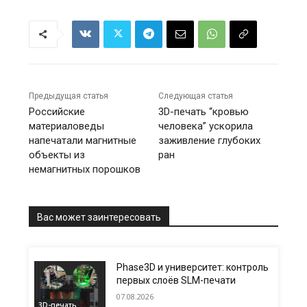
Предыдущая статья
Следующая статья
Российские
3D-печать “кровью
материаловеды
человека” ускорила
напечатали магнитные
заживление глубоких
объекты из
ран
немагнитных порошков
Вас может заинтересовать
Phase3D и университет: контроль
первых слоёв SLM-печати
07.08.2026
3D-печать