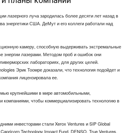
 и планы компании
ции лазерного луча зародилась более десяти лет назад в
а энергетики США. ДеМут и его коллеги работали над
акционную камеру, способную выдерживать экстремальные
е энергии лазерами. Методом проб и ошибок они
ливерморских лабораториях, для других целей.
nologies Эрик Тоомре доказали, что технология подойдет и
 компания лицензировала ее.
 семью крупнейшими в мире автомобильными,
и компаниями, чтобы коммерциализировать технологию в
дними инвесторами стали Xerox Ventures и SIP Global
 Capricorn Technology Impact Fund, DENSO, True Ventures,