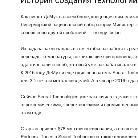
История создания технологии
Как пишет ДеМут в своем блоге, концепция пикселиза
Ливерморской национальной лаборатории Министерств
совершенно другой проблемой — energy fusion.
Их задача заключалась в том, чтобы разработать ре
перепады температуры, возникающие при производств
адаптировали способ, который уже разрабатывался в 
К 2015 году ДеМут и еще один основатель Seurat Tech
для 3D-печати металлоизделий. А в январе 2016 года
Сейчас Seurat Technologies уже заключила сделки с
аэрокосмическими, энергетическими и промышленным
этом году.
Стартап привлек $78 млн финансирования, а его после
Partners. Ранее в Seurat Technologies также вложились