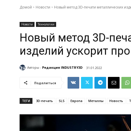
Домой
Новости
Новый метод 3D-печати металлических изде
Новости
Технологии
Новый метод 3D-печ
изделий ускорит про
Авторы -
Редакция INDUSTRY3D
31.01.2022
Поделиться
ТЕГИ
3D-печать
SLS
Европа
Металлы
Новость