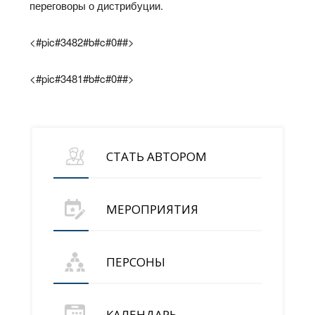
переговоры о дистрибуции.
<#pic#3482#b#c#0##>
<#pic#3481#b#c#0##>
СТАТЬ АВТОРОМ
МЕРОПРИЯТИЯ
ПЕРСОНЫ
КАЛЕНДАРЬ