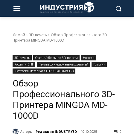
Домой
3D-печать
Обзор Профессионального 3D-
Принтера MINGDA MD-1000D
3D-печать
Статьи/обзоры по 3D-печати
Новости
Россия и СНГ
Печать функциональных деталей
Пластик
Экструзия материала FFF/FGF/(FDM/CFC)
Обзор
Профессионального 3D-
Принтера MINGDA MD-
1000D
Авторы -
Редакция INDUSTRY3D
10.10.2025
0