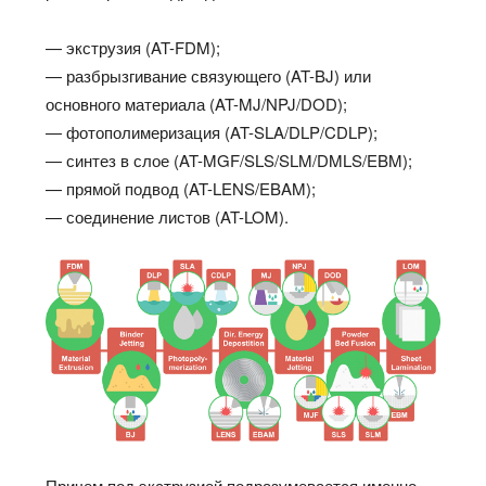
— экструзия (AT-FDM);
— разбрызгивание связующего (AT-BJ) или
основного материала (AT-MJ/NPJ/DOD);
— фотополимеризация (AT-SLA/DLP/CDLP);
— синтез в слое (AT-MGF/SLS/SLM/DMLS/EBM);
— прямой подвод (AT-LENS/EBAM);
— соединение листов (AT-LOM).
Причем под экструзией подразумевается именно