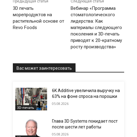
Предыдущая статья
Следующая статья
3D печать
Вебинар «Программа
морепродуктов на
стоматологического
растительной основе от
лидерства: Как
Revo Foods
материалы следующего
поколения и 3D-печать
приводят к 20-кратному
росту производства»
Вас может заинтересовать
6K Additive увеличила выручку на
63% на фоне спроса на порошки
05.08.2026
3D-печать
Глава 3D Systems покидает пост
после шести лет работы
05.08.2026