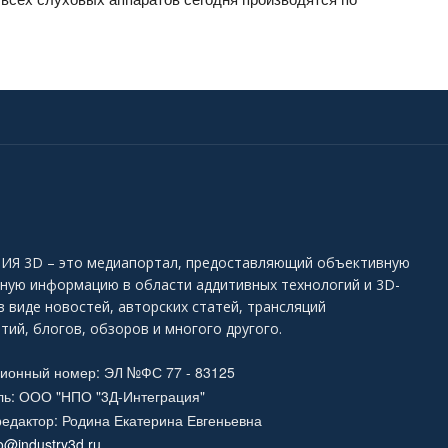
Я 3D – это медиапортал, предоставляющий объективную
ьную информацию в области аддитивных технологий и 3D-
в виде новостей, авторских статей, трансляций
тий, блогов, обзоров и многого другого.
ционный номер: ЭЛ №ФС 77 - 83125
ль: ООО "НПО "3Д-Интеграция"
едактор: Родина Екатерина Евгеньевна
fo@industry3d.ru