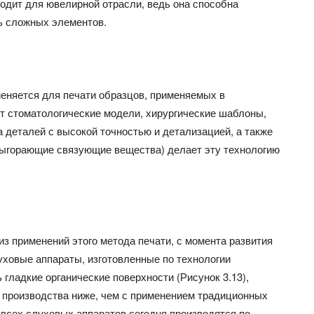
одит для ювелирной отрасли, ведь она способна
ть сложных элементов.
меняется для печати образцов, применяемых в
ят стоматологические модели, хирургические шаблоны,
а деталей с высокой точностью и детализацией, а также
выгорающие связующие вещества) делает эту технологию
з применений этого метода печати, с момента развития
луховые аппараты, изготовленные по технологии
гладкие органические поверхности (Рисунок 3.13),
 производства ниже, чем с применением традиционных
 всех слуховых аппаратов сегодня производятся по