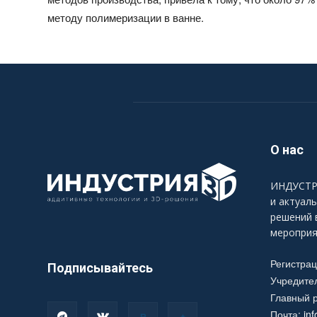
методу полимеризации в ванне.
О нас
ИНДУСТРИ
и актуал
решений 
мероприя
Регистра
Подписывайтесь
Учредите
Главный р
Почта:
in