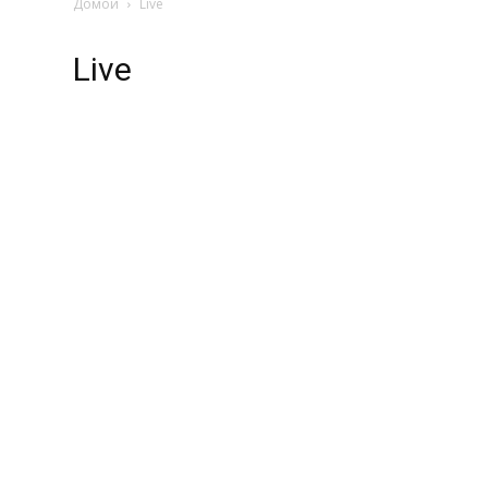
Домой
Live
Live