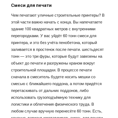
Смеси для печати
Чем печатают уличные строительные принтеры? В
этой части важно начать с конца. Вы напечатаете
здание 100 квадратных метров с внутренними
перегородками. У вас
уйдёт
60 тонн смеси для
принтера, и это без
учёта
пенобетона, который
заливается в простенок после печати.
шестьдесят
тонн
— это три фуры, которые будут завезены на
объект до печати и разгружены краном вокруг
строительной площадки. В процессе печати
сначала в смеситель будете носить мешки со
смесью с ближайшего поддона, а потом
придётся
перетаскивать от дальних поддонов, либо
использовать
грузоподъёмную
технику для
логистики и облегчения физического труда. В
любом случае вручную
перенесёте
60 тонн. Есть,
конечно, вариант изготавливать смесь для печати