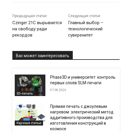
Предыдущая статья
Следующая статья
Czinger 21C вырывается
Главный выбор –
на свободу ради
технологический
рекордов
суверенитет
Вас может заинтересовать
Phase3D и университет: контроль
первых слоёв SLM-печати
07.08.2026
3D-печать
Прямая печать с джоулевым
нагревом: электрический метод
аддитивного производства для
Научные статьи
изготовления конструкций в
космосе