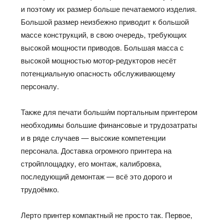
и поэтому их размер больше печатаемого изделия.
Большой
размер неизбежно приводит к большой
массе конструкций, в свою очередь, требующих
высокой мощности приводов.
Большая
масса с
высокой мощностью
мотор-редукторов
несёт
потенциальную опасность обслуживающему
персоналу.
Также для печати
больши́м
портальным
принтером
необходимы большие финансовые и трудозатраты
и в
ряде
случаев — высокие компетенции
персонала
. Доставка огромного
принтера
на
стройплощадку,
его
монтаж, калибровка,
последующий демонтаж — всё это дорого и
трудоёмко
.
Лерто
принтер компактный не
просто так
. Первое,