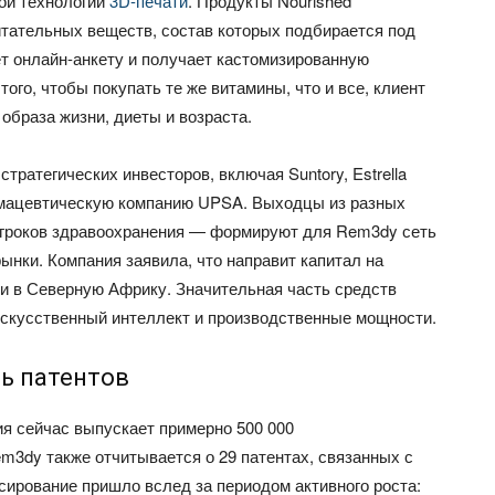
ой технологии
3D-печати
. Продукты Nourished
итательных веществ, состав которых подбирается под
т онлайн-анкету и получает кастомизированную
ого, чтобы покупать те же витамины, что и все, клиент
 образа жизни, диеты и возраста.
тратегических инвесторов, включая Suntory, Estrella
фармацевтическую компанию UPSA. Выходцы из разных
игроков здравоохранения — формируют для Rem3dy сеть
ынки. Компания заявила, что направит капитал на
 и в Северную Африку. Значительная часть средств
искусственный интеллект и производственные мощности.
ь патентов
я сейчас выпускает примерно 500 000
m3dy также отчитывается о 29 патентах, связанных с
сирование пришло вслед за периодом активного роста: