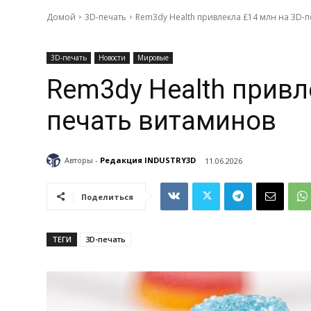
Домой
3D-печать
Rem3dy Health привлекла £14 млн на 3D-
3D-печать
Новости
Мировые
Rem3dy Health привл
печать витаминов
Авторы -
Редакция INDUSTRY3D
11.06.2026
Поделиться
ТЕГИ
3D-печать