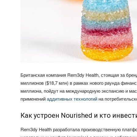
Британская компания Rem3dy Health, стоящая за брен
миллионов ($18,7 млн) в рамках нового раунда финан
миллиона, пойдут на международную экспансию и ма
применений
аддитивных технологий
на потребительско
Как устроен Nourished и кто инвес
Rem3dy Health разработала производственную платф