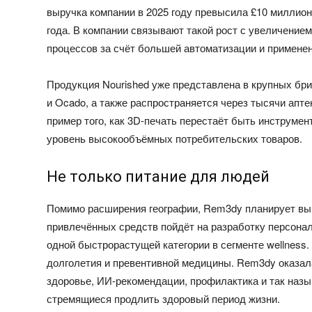
выручка компании в 2025 году превысила £10 миллио
года. В компании связывают такой рост с увеличени
процессов за счёт большей автоматизации и примене
Продукция Nourished уже представлена в крупных брит
и Ocado, а также распространяется через тысячи апте
пример того, как 3D-печать перестаёт быть инструме
уровень высокообъёмных потребительских товаров.
Не только питание для людей
Помимо расширения географии, Rem3dy планирует вый
привлечённых средств пойдёт на разработку персон
одной быстрорастущей категории в сегменте wellness.
долголетия и превентивной медицины. Rem3dy оказал
здоровье, ИИ-рекомендации, профилактика и так наз
стремящиеся продлить здоровый период жизни.