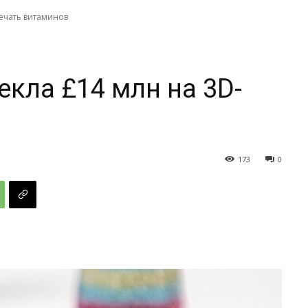
печать витаминов
екла £14 млн на 3D-
173
0