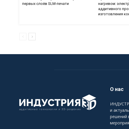
первых слоёв SLM-печати
нагревом: элект
аддитивного про
изготовления ко
О нас
ИНДУСТРИ
и актуал
решений 
мероприя