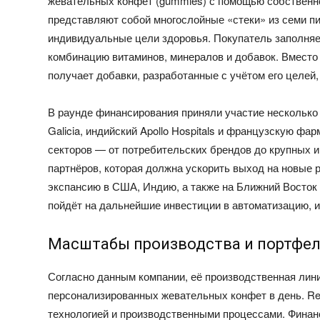
жевательных конфет (gummies) с помощью собственн
представляют собой многослойные «стеки» из семи п
индивидуальные цели здоровья. Покупатель заполняе
комбинацию витаминов, минералов и добавок. Вместо т
получает добавки, разработанные с учётом его целей,
В раунде финансирования приняли участие несколько с
Galicia, индийский Apollo Hospitals и французскую 
секторов — от потребительских брендов до крупных 
партнёров, которая должна ускорить выход на новые р
экспансию в США, Индию, а также на Ближний Восток
пойдёт на дальнейшие инвестиции в автоматизацию, 
Масштабы производства и портфел
Согласно данным компании, её производственная лини
персонализированных жевательных конфет в день. Re
технологией и производственными процессами. Финан