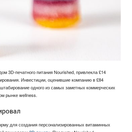
дом 3D-печатного питания Nourished, привлекла £14
сирования. Инвестиции, оценившие компанию в £84
сштабирование одного из самых заметных коммерческих
м рынке wellness.
тировал
орму для создания персонализированных витаминных