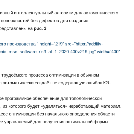
ивный интеллектуальный алгоритм для автоматического
 поверхностей без дефектов для создания
представлены на
рис. 3
.
 производства " height="219" src="https://additiv-
reshenia_msc_software_ris3_at_1_2020-400×219.jpg" width="400"
, трудоёмкого процесса оптимизации в обычном
n автоматически создаёт не содержащую ошибок КЭ-
ое программное обеспечение для топологической
, из которого будет «удаляться» неработающий материал.
цесс оптимизации без начального определения области
лее управляемый для получения оптимальной формы.