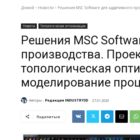
Домой
Новости
Решения MSC Software для аддитивного пр
Новости
Топологическая оптимизация
Решения MSC Softwa
производства. Прое
топологическая опти
моделирование про
Авторы -
Редакция INDUSTRY3D
27.01.2020
Поделиться