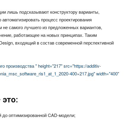
ции лишь подсказывают конструктору варианты,
о автоматизировать процесс проектирования
м не самого лучшего из предложенных вариантов,
ение, работающее на новых принципах. Таким
Design, входящий в состав современной перспективной
производства " height="217" src="https://additiv-
reshenia_msc_software_ris1_at_1_2020-400×217.jpg" width="400"
 это:
ой до оптимизированной CAD-модели;