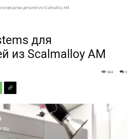
оизводства деталей из Scalmalloy AM
stems для
й из Scalmalloy AM
604
0