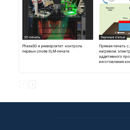
3D-печать
Научные статьи
Phase3D и университет: контроль
Прямая печать 
первых слоёв SLM-печати
нагревом: элект
аддитивного про
изготовления ко