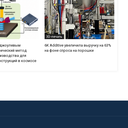
3D-печать
с джоулевым
6K Additive увеличила выручку на 63%
рический метод
на фоне спроса на порошки
изводства для
нструкций в космосе