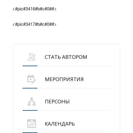
<#pic#3416#b#c#0##>
<#pic#3417#b#c#0##>
СТАТЬ АВТОРОМ
МЕРОПРИЯТИЯ
ПЕРСОНЫ
КАЛЕНДАРЬ