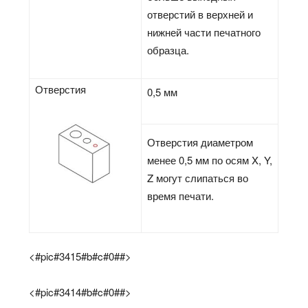
отверстий в верхней и
нижней части печатного
образца.
Отверстия
0,5 мм
Отверстия диаметром
менее 0,5 мм по осям X, Y,
Z могут слипаться во
время печати.
<#pic#3415#b#c#0##>
<#pic#3414#b#c#0##>