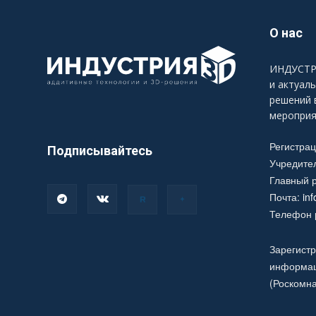
О нас
ИНДУСТРИ
и актуал
решений 
мероприя
Регистра
Подписывайтесь
Учредите
Главный р
Почта:
in
Телефон р
Зарегистр
информац
(Роскомна