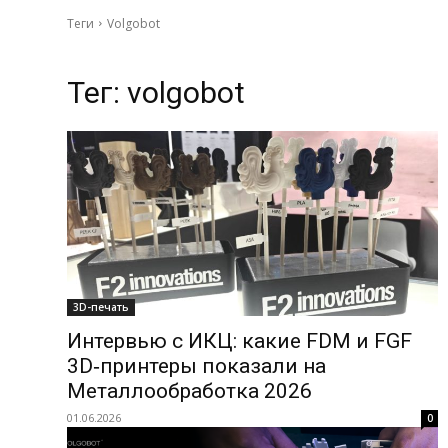
Теги
Volgobot
Тег:
volgobot
3D-печать
Интервью с ИКЦ: какие FDM и FGF
3D‑принтеры показали на
Металлообработка 2026
01.06.2026
0