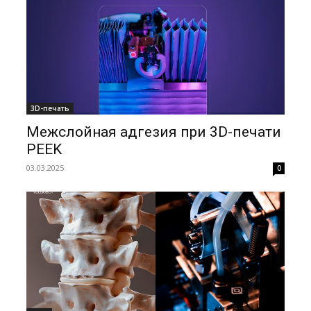
3D-печать
Межслойная адгезия при 3D-печати
PEEK
03.03.2025
0