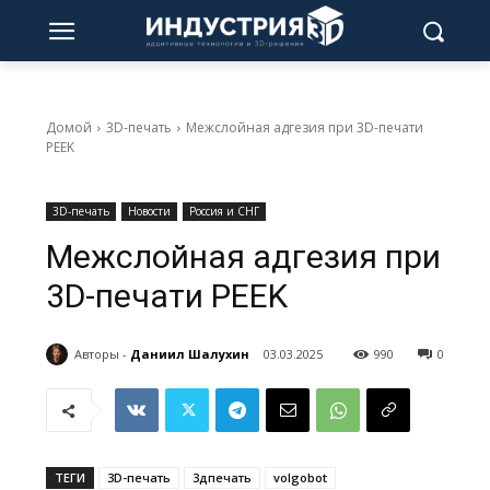
Домой
3D-печать
Межслойная адгезия при 3D-печати
PEEK
3D-печать
Новости
Россия и СНГ
Межслойная адгезия при
3D-печати PEEK
Авторы -
Даниил Шалухин
03.03.2025
990
0
ТЕГИ
3D-печать
3дпечать
volgobot