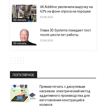
6K Additive увеличила выручку на
63% на фоне спроса на порошки
05.08.2026
3D-печать
Глава 3D Systems покидает пост
после шести лет работы
05.08.2026
3D-печать
ПОПУЛЯРНОЕ
Прямая печать с джоулевым
нагревом: электрический метод
аддитивного производства для
изготовления конструкций в
космосе