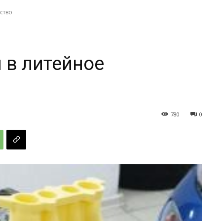
ство
 в литейное
780
0