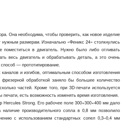
ра. Она необходима, чтобы проверить, как новое изделие
т нужным размерам. Изначально «Феникс 24» столкнулись
е поместиться в двигатель. Нужно было либо отливать
ать весь двигатель и обрабатывать деталь, а это очень
 способ — прототипирование.
 каналов и изгибов, оптимальным способом изготовления
па фрезерной обработкой заняло бы большее количество
колько частей. Кроме того, при 3D-печати используется
 печати, есть возможность изменять время изготовления.
 Hercules Strong. Его рабочее поле 300×300×400 мм дало
 наличие производительного сопла в 0,8 мм позволило
внению с использованием стандартных сопел 0,3–0,4 мм