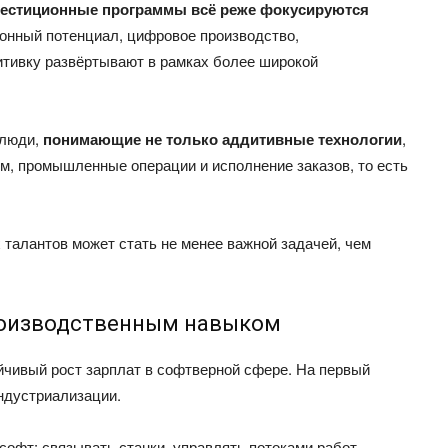
естиционные программы всё реже фокусируются
ронный потенциал, цифровое производство,
тивку развёртывают в рамках более широкой
 люди,
понимающие не только аддитивные технологии
,
м, промышленные операции и исполнение заказов, то есть
 талантов может стать не менее важной задачей, чем
производственным навыком
йчивый рост зарплат в софтверной сфере. На первый
индустриализации.
софт: связывать станки, управлять потоками работ,