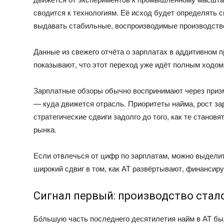
сводится к технологиям. Её исход будет определять 
выдавать стабильные, воспроизводимые производств
Данные из свежего отчёта о зарплатах в аддитивном пр
показывают, что этот переход уже идёт полным ходом
Зарплатные обзоры обычно воспринимают через призм
— куда движется отрасль. Приоритеты найма, рост за
стратегические сдвиги задолго до того, как те стано
рынка.
Если отвлечься от цифр по зарплатам, можно выделит
широкий сдвиг в том, как АТ развёртывают, финансир
Сигнал первый: производство ста
Бóльшую часть последнего десятилетия найм в АТ б