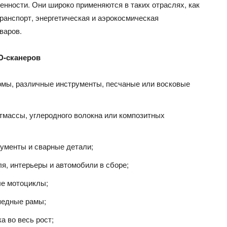
нности. Они широко применяются в таких отраслях, как
анспорт, энергетическая и аэрокосмическая
варов.
D-сканеров
ормы, различные инструменты, песчаные или восковые
тмассы, углеродного волокна или композитных
рументы и сварные детали;
я, интерьеры и автомобили в сборе;
ые мотоциклы;
педные рамы;
а во весь рост;