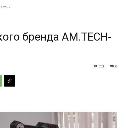
асть 2
кого бренда AM.TECH-
753
0