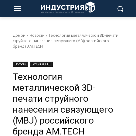
Домой
Новости
Технология металлической 3D-печати
струйного нанесения связующего (MBJ) российского
бренда AM.TECH
Новости
Россия и СНГ
Технология
металлической 3D-
печати струйного
нанесения связующего
(MBJ) российского
бренда AM.TECH