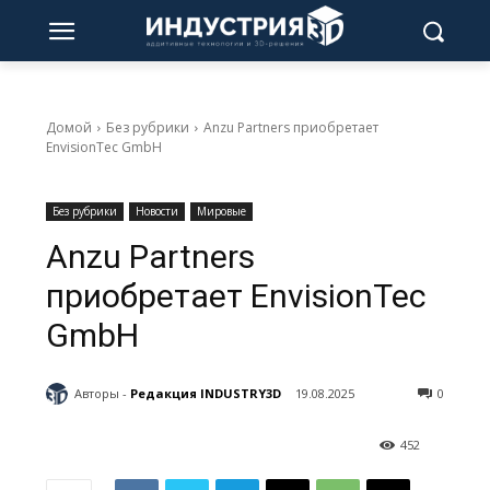
Домой
Без рубрики
Anzu Partners приобретает
EnvisionTec GmbH
Без рубрики
Новости
Мировые
Anzu Partners
приобретает EnvisionTec
GmbH
Авторы -
Редакция INDUSTRY3D
19.08.2025
0
452