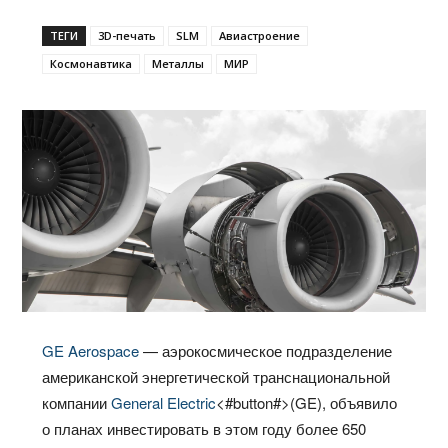
ТЕГИ
3D-печать
SLM
Авиастроение
Космонавтика
Металлы
МИР
GE Aerospace
— аэрокосмическое подразделение
американской энергетической транснациональной
компании
General Electric
<#button
#>
(GE), объявило
о планах инвестировать в этом году более 650