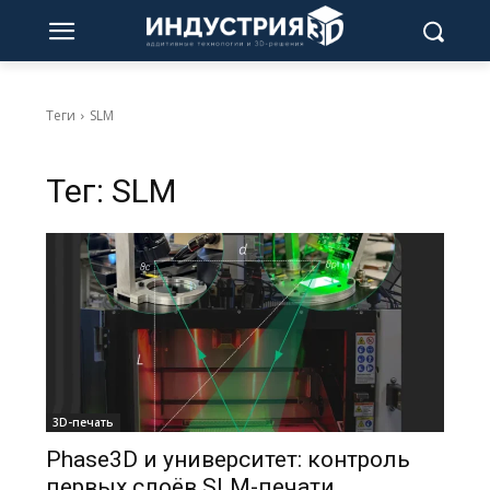
Теги
SLM
Тег:
SLM
3D-печать
Phase3D и университет: контроль
первых слоёв SLM-печати