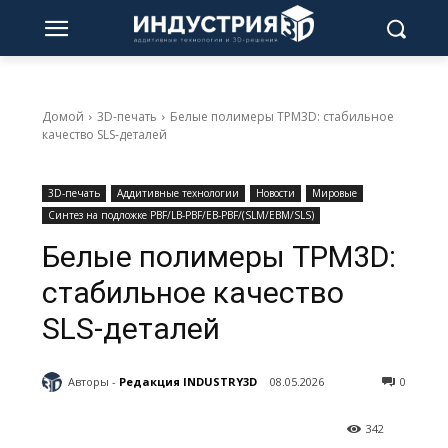
Домой
3D-печать
Белые полимеры TPM3D: стабильное
качество SLS-деталей
3D-печать
Аддитивные технологии
Новости
Мировые
Синтез на подложке PBF/LB-PBF/EB-PBF/(SLM/EBM/SLS)
Белые полимеры TPM3D:
стабильное качество
SLS-деталей
Авторы -
Редакция INDUSTRY3D
08.05.2026
0
342