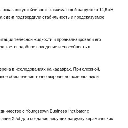
 показали устойчивость к сжимающей нагрузке в 14,6 кН,
на сдвиг подтвердили стабильность и предсказуемое
итации телесной жидкости и проанализировали его
ала костеподобное поведение и способность к
рена в исследованиях на кадаврах. При сложной,
мное обеспечение точно выровняло позвоночник и
ничестве с Youngstown Business Incubator с
омпании XJet для создания несущих нагрузку керамических