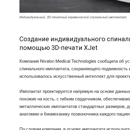
Индивидуальный, 3D-печатный керамический спинальный имплантат.
Создание индивидуального спиналь
помощью 3D-печати XJet
Компания Nivalon Medical Technologies сообщила об 
спинального имплантата, сохраняющего подвижность 
использовалось искусственный интеллект для проекти
Имплантат проектируется напрямую на основе данных
похожие на кость, с гибким сердечником, обеспечива
металлических имплантатов стандартных размеров, д
анатомию и биомеханику позвоночника каждого пациен
По словам компании, в основе имплантата использует