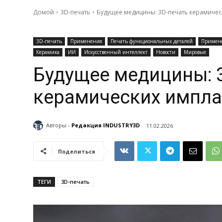
Домой
3D-печать
Будущее медицины: 3D-печать керамичес
3D-печать
Применения
Печать функциональных деталей
Примен
Керамика
ИИ
Искусственный интеллект
Новости
Мировые
Будущее медицины: 
керамических импла
Авторы -
Редакция INDUSTRY3D
11.02.2026
Поделиться
ТЕГИ
3D-печать