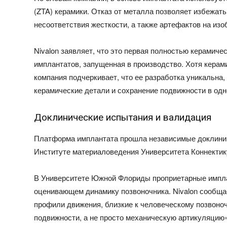
(ZTA) керамики. Отказ от металла позволяет избежать
несоответствия жесткости, а также артефактов на из
Nivalon заявляет, что это первая полностью керамич
имплантатов, запущенная в производство. Хотя кера
компания подчеркивает, что ее разработка уникальна
керамические детали и сохранение подвижности в одн
Доклинические испытания и валидация
Платформа имплантата прошла независимые доклинич
Институте материаловедения Университета Коннектик
В Университете Южной Флориды проприетарные импла
оценивающем динамику позвоночника. Nivalon сообща
профили движения, близкие к человеческому позвоноч
подвижности, а не просто механическую артикуляцию»